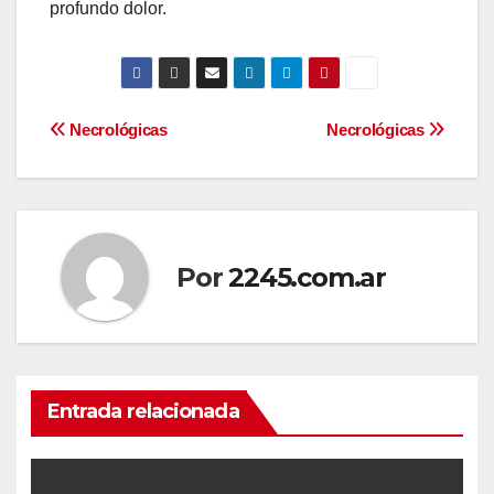
profundo dolor.
Navegación
Necrológicas
Necrológicas
de
entradas
Por
2245.com.ar
Entrada relacionada