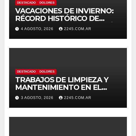
DESTACADO
DOLORES
VACACIONES DE INVIERNO:
RÉCORD HISTÓRICO DE
VISITANTES Y RECAUDACIÓN
4 AGOSTO, 2026
2245.COM.AR
EN EL PARQUE TERMAL DE
DOLORES
DESTACADO
DOLORES
TRABAJOS DE LIMPIEZA Y
MANTENIMIENTO EN EL
CANAL LA PICASA
3 AGOSTO, 2026
2245.COM.AR