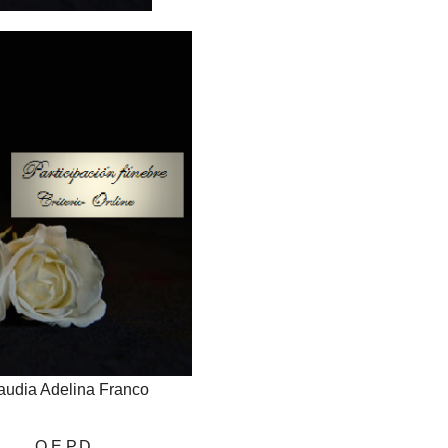
audia Adelina Franco
Q.E.P.D.