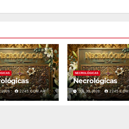
GICAS
NECROLÓGICAS
ológicas
Necrológicas
, 2026
2245.COM.AR
JUL 30, 2026
2245.COM