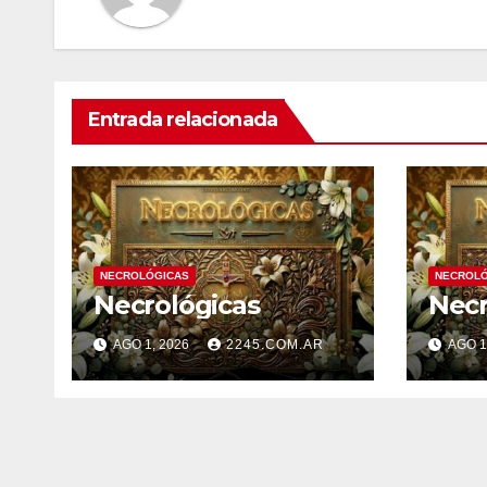
Entrada relacionada
NECROLÓGICAS
NECROLÓ
Necrológicas
Necr
AGO 1, 2026
2245.COM.AR
AGO 1