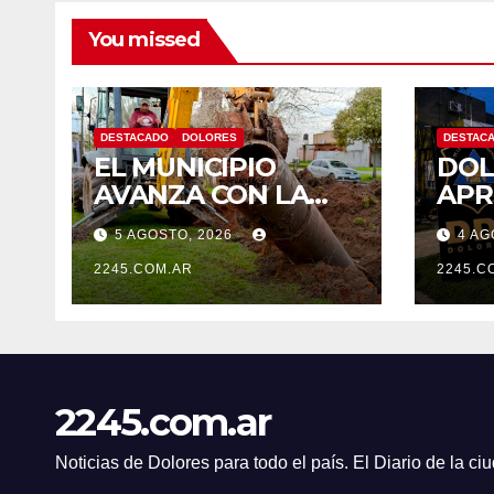
You missed
DESTACADO
DOLORES
DESTAC
EL MUNICIPIO
DOL
AVANZA CON LA
APR
LIMPIEZA Y
UN 
5 AGOSTO, 2026
4 AG
MANTENIMIENTO
SEC
DE DESAGÜES
2245.COM.AR
TRA
2245.C
AME
2245.com.ar
Noticias de Dolores para todo el país. El Diario de la c