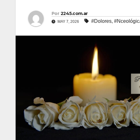
Por
2245.com.ar
#Dolores
,
#Nceológic
MAY 7, 2026