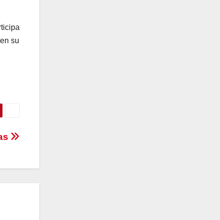
ticipa
 en su
cas