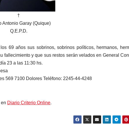
†
o Antonio Garay (Quique)
Q.E.P.D.
 los 69 años sus sobrinos, sobrinos políticos, hermanos, he
su fallecimiento y que sus restos serán velados en General Co
ía 23 a las 11:30 hs.
nesa
res 569 7100 Dolores Teléfono: 2245-44-4248
o en
Diario Criterio Online
.