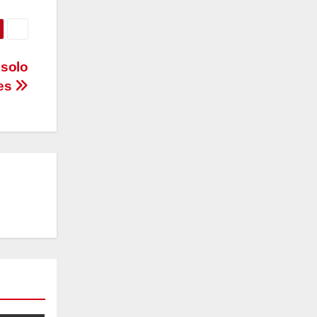
 solo
les