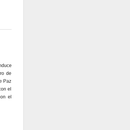
onduce
tro de
de Paz
con el
con el