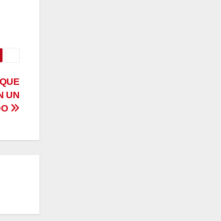
OQUE
N UN
DO