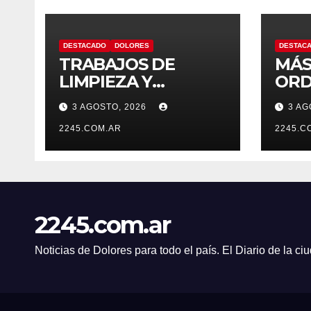
DESTACADO
DOLORES
DESTAC
TRABAJOS DE
MÁS
LIMPIEZA Y
ORD
MANTENIMIENTO
CON
3 AGOSTO, 2026
3 AG
EN EL CANAL LA
OPE
PICASA
2245.COM.AR
PRE
2245.C
TRÁ
DOL
2245.com.ar
Noticias de Dolores para todo el país. El Diario de la c