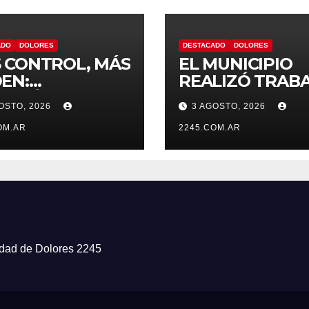
ADO
DOLORES
DESTACADO
DOLORES
 CONTROL, MÁS
EL MUNICIPIO
EN:
REALIZÓ TRAB
TINÚAN LOS
DE PINTURA EN
OSTO, 2026
3 AGOSTO, 2026
RATIVOS
ESCUELA N.º 10
VENTIVOS DE
OM.AR
2245.COM.AR
NSITO EN
ORES
iudad de Dolores 2245