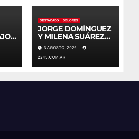
DESTACADO
DOLORES
JORGE DOMÍNGUEZ
AJOS
Y MILENA SUÁREZ
 LA
INTENSIFICAN LA
3 AGOSTO, 2026
AGENDA
OPOSITORA EN
2245.COM.AR
DOLORES CON UNA
SERIE DE
DENUNCIAS Y
PRESENTACIONES