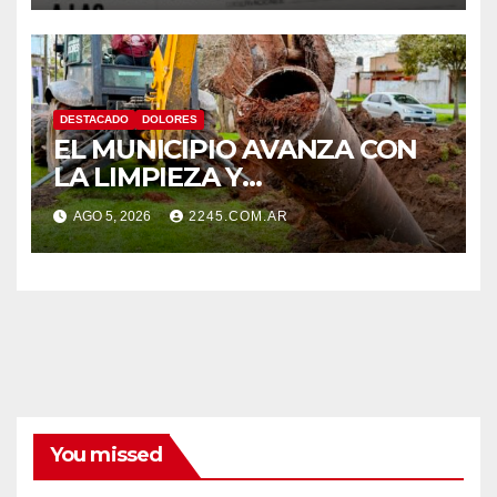
Umberto Illia
DESTACADO
DOLORES
EL MUNICIPIO AVANZA CON
LA LIMPIEZA Y
MANTENIMIENTO DE
AGO 5, 2026
2245.COM.AR
DESAGÜES
You missed