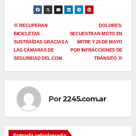
Navegación
RECUPERAN
DOLORES:
BICICLETAS
SECUESTRAN MOTO EN
de
SUSTRAÍDAS GRACIAS A
MITRE Y 25 DE MAYO
entradas
LAS CÁMARAS DE
POR INFRACCIONES DE
SEGURIDAD DEL COM
TRÁNSITO
Por
2245.com.ar
Entrada relacionada