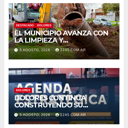
DESTACADO
DOLORES
EL MUNICIPIO AVANZA CON
LA LIMPIEZA Y
MANTENIMIENTO DE
5 AGOSTO, 2026
2245.COM.AR
DESAGÜES
DOLORES
DOLORES CONTINÚA
CONSTRUYENDO SU
AGENDA ESTRATÉGICA CON
5 AGOSTO, 2026
2245.COM.AR
NUEVAS JORNADAS
PARTICIPATIVAS