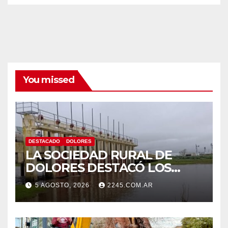
You missed
DESTACADO
DOLORES
LA SOCIEDAD RURAL DE
DOLORES DESTACÓ LOS
TRABAJOS HIDRÁULICOS
5 AGOSTO, 2026
2245.COM.AR
REALIZADOS EN EL CANAL 1