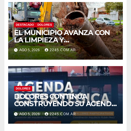
DESTACADO
DOLORES
EL MUNICIPIO AVANZA CON
LA LIMPIEZA Y
MANTENIMIENTO DE
AGO 5, 2026
2245.COM.AR
DESAGÜES
DOLORES
DOLORES CONTINÚA
CONSTRUYENDO SU AGENDA
ESTRATÉGICA CON NUEVAS
AGO 5, 2026
2245.COM.AR
JORNADAS PARTICIPATIVAS