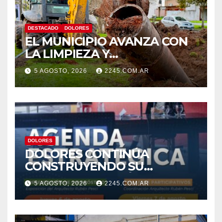
DESTACADO
DOLORES
EL MUNICIPIO AVANZA CON
LA LIMPIEZA Y
MANTENIMIENTO DE
5 AGOSTO, 2026
2245.COM.AR
DESAGÜES
DOLORES
DOLORES CONTINÚA
CONSTRUYENDO SU
AGENDA ESTRATÉGICA CON
5 AGOSTO, 2026
2245.COM.AR
NUEVAS JORNADAS
PARTICIPATIVAS