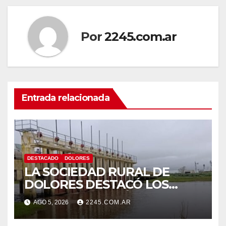
Por
2245.com.ar
Entrada relacionada
DESTACADO
DOLORES
LA SOCIEDAD RURAL DE
DOLORES DESTACÓ LOS
TRABAJOS HIDRÁULICOS
AGO 5, 2026
2245.COM.AR
REALIZADOS EN EL CANAL 1