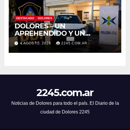
DESTACADO
DOLORES
DOLORES – UN
APREHENDIDO Y UN
VEHÍCULO SECUESTRADO
4 AGOSTO, 2026
2245.COM.AR
TRAS DISPAROS Y
AMENAZAS
2245.com.ar
Noticias de Dolores para todo el país. El Diario de la
ciudad de Dolores 2245