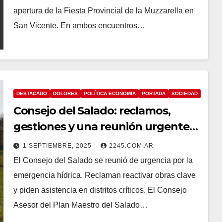
apertura de la Fiesta Provincial de la Muzzarella en
San Vicente. En ambos encuentros…
DESTACADO
DOLORES
POLÍTICA ECONOMIA
PORTADA
SOCIEDAD
Consejo del Salado: reclamos,
gestiones y una reunión urgente
por el avance de las inundaciones
1 SEPTIEMBRE, 2025
2245.COM.AR
El Consejo del Salado se reunió de urgencia por la
emergencia hídrica. Reclaman reactivar obras clave
y piden asistencia en distritos críticos. El Consejo
Asesor del Plan Maestro del Salado…