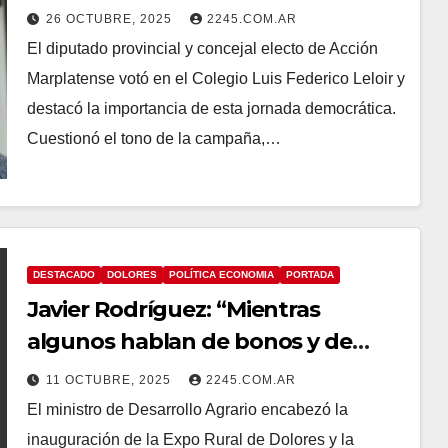
VOTO: “HOY ES UN DÍA PARA
26 OCTUBRE, 2025
2245.COM.AR
EXPRESARNOS CON CLARIDAD
El diputado provincial y concejal electo de Acción
SOBRE QUÉ NACIÓN QUEREMOS
Marplatense votó en el Colegio Luis Federico Leloir y
SER”
destacó la importancia de esta jornada democrática.
Cuestionó el tono de la campaña,…
DESTACADO
DOLORES
POLÍTICA ECONOMIA
PORTADA
Javier Rodríguez: “Mientras
algunos hablan de bonos y de
timba financiera, nosotros
11 OCTUBRE, 2025
2245.COM.AR
estamos al lado de quienes
El ministro de Desarrollo Agrario encabezó la
producen”
inauguración de la Expo Rural de Dolores y la