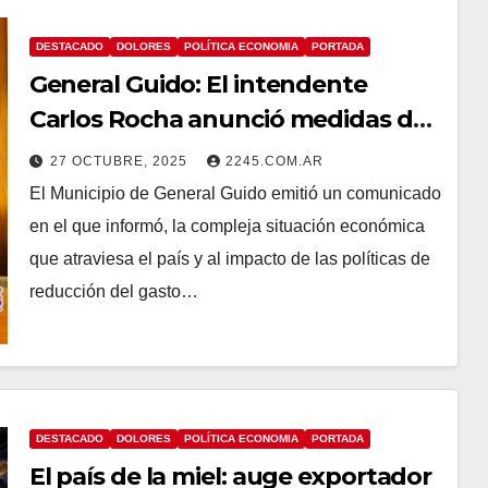
DESTACADO
DOLORES
POLÍTICA ECONOMIA
PORTADA
General Guido: El intendente
Carlos Rocha anunció medidas de
ajuste económico para priorizar
27 OCTUBRE, 2025
2245.COM.AR
sueldos y servicios esenciales
El Municipio de General Guido emitió un comunicado
en el que informó, la compleja situación económica
que atraviesa el país y al impacto de las políticas de
reducción del gasto…
DESTACADO
DOLORES
POLÍTICA ECONOMIA
PORTADA
El país de la miel: auge exportador