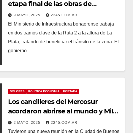
etapa final de las obras de
repavimentación en Ruta 2
9 MAYO, 2025
2245.COM.AR
El Ministerio de Infraestructura bonaerense trabaja
en dos tramos clave de la Ruta 2 a la altura de La
Plata, tratando de beneficiar el tránsito de la zona. El
gobierno…
DOLORES
POLÍTICA ECONOMIA
PORTADA
Los cancilleres del Mercosur
acordaron abrirse al mundo y Milei
mira un acuerdo con EE.UU.
2 MAYO, 2025
2245.COM.AR
Tuvieron una nueva reunión en la Ciudad de Buenos