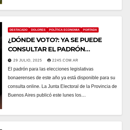
DESTACADO
DOLORES
POLÍTICA ECONOMIA
PORTADA
¿DÓNDE VOTO?: YA SE PUEDE
CONSULTAR EL PADRÓN
ELECTORAL DE LA PROVINCIA DE
29 JULIO, 2025
2245.COM.AR
BUENOS AIRES
El padrón para las elecciones legislativas
bonaerenses de este año ya está disponible para su
consulta online. La Junta Electoral de la Provincia de
Buenos Aires publicó este lunes los…