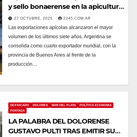
y sello bonaerense en la apicultura
argentina
27 OCTUBRE, 2025
2245.COM.AR
Las exportaciones apícolas alcanzaron el mayor
volumen de los últimos siete años. Argentina se
consolida como cuarto exportador mundial, con la
provincia de Buenos Aires al frente de la
producción…
DESTACADO
DOLORES
MAR DEL PLATA
POLÍTICA ECONOMIA
PORTADA
LA PALABRA DEL DOLORENSE
GUSTAVO PULTI TRAS EMITIR SU