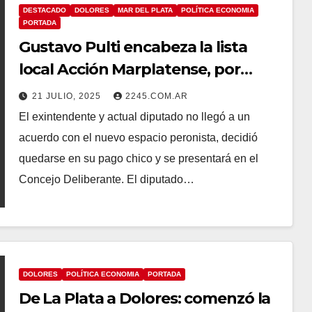
DESTACADO
DOLORES
MAR DEL PLATA
POLÍTICA ECONOMIA
PORTADA
Gustavo Pulti encabeza la lista
local Acción Marplatense, por
fuera de Fuerza Patria
21 JULIO, 2025
2245.COM.AR
El exintendente y actual diputado no llegó a un
acuerdo con el nuevo espacio peronista, decidió
quedarse en su pago chico y se presentará en el
Concejo Deliberante. El diputado…
DOLORES
POLÍTICA ECONOMIA
PORTADA
De La Plata a Dolores: comenzó la