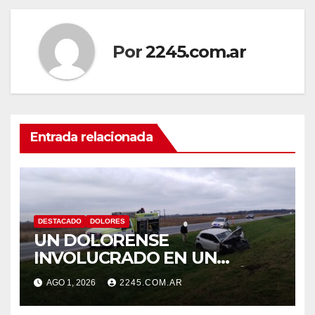
Por
2245.com.ar
Entrada relacionada
DESTACADO
DOLORES
UN DOLORENSE
INVOLUCRADO EN UN
SINIESTRO QUE TERMINÓ
AGO 1, 2026
2245.COM.AR
CON DESPISTE Y VUELCO