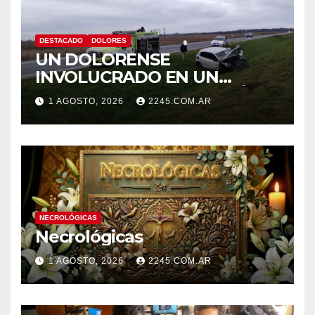
DESTACADO
DOLORES
UN DOLORENSE
INVOLUCRADO EN UN
SINIESTRO QUE TERMINÓ
1 AGOSTO, 2026
2245.COM.AR
CON DESPISTE Y VUELCO
NECROLÓGICAS
Necrológicas
1 AGOSTO, 2026
2245.COM.AR