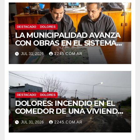
DESTACADO
DOLORES
LA MUNICIPALIDAD AVANZA
CON OBRAS EN EL SISTEMA
HÍDRICO DE DOLORES
JUL 31, 2026
2245.COM.AR
DESTACADO
DOLORES
DOLORES: INCENDIO EN EL
COMEDOR DE UNA VIVIENDA
FUE CONTROLADO POR
JUL 31, 2026
2245.COM.AR
BOMBEROS