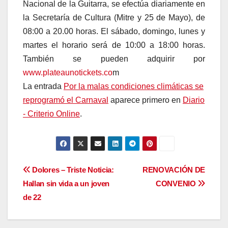
Nacional de la Guitarra, se efectúa diariamente en
la Secretaría de Cultura (Mitre y 25 de Mayo), de
08:00 a 20.00 horas. El sábado, domingo, lunes y
martes el horario será de 10:00 a 18:00 horas.
También se pueden adquirir por
www.plateaunotickets.co
m
La entrada
Por la malas condiciones climáticas se
reprogramó el Carnaval
aparece primero en
Diario
- Criterio Online
.
Navegación
Dolores – Triste Noticia:
RENOVACIÓN DE
Hallan sin vida a un joven
CONVENIO
de
de 22
entradas