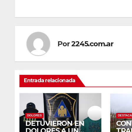
entradas
Por
2245.com.ar
Entrada relacionada
DOLORES
DESTAC
DETUVIERON EN
CON
DOLORES A UN
TRA