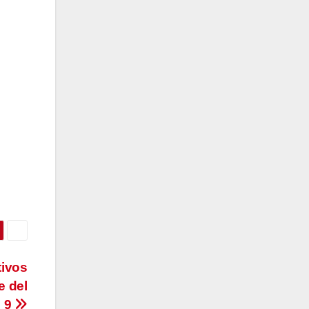
tivos
e del
l 9