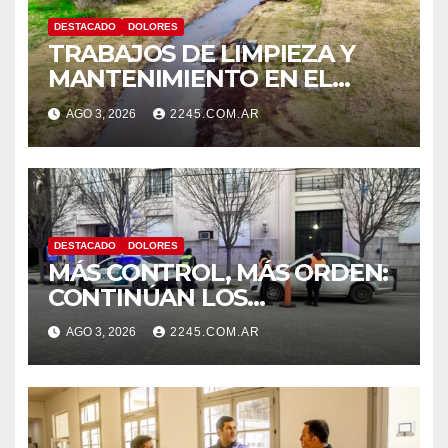
DESTACADO
DOLORES
TRABAJOS DE LIMPIEZA Y
MANTENIMIENTO EN EL
CANAL LA PICASA
AGO 3, 2026
2245.COM.AR
DESTACADO
DOLORES
MÁS CONTROL, MÁS ORDEN:
CONTINÚAN LOS
OPERATIVOS PREVENTIVOS
AGO 3, 2026
2245.COM.AR
DE TRÁNSITO EN DOLORES