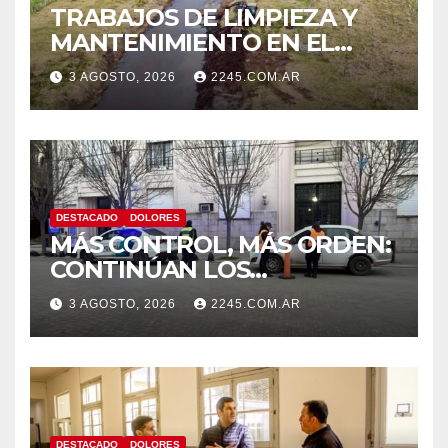
TRABAJOS DE LIMPIEZA Y
MANTENIMIENTO EN EL
CANAL LA PICASA
3 AGOSTO, 2026
2245.COM.AR
DESTACADO
DOLORES
MÁS CONTROL, MÁS ORDEN:
CONTINÚAN LOS
OPERATIVOS PREVENTIVOS
3 AGOSTO, 2026
2245.COM.AR
DE TRÁNSITO EN DOLORES
DESTACADO
DOLORES