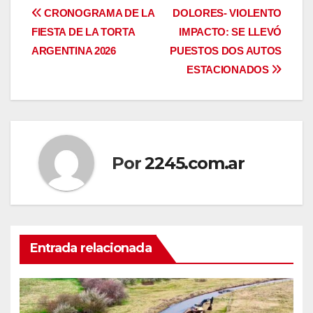
Navegación
CRONOGRAMA DE LA
DOLORES- VIOLENTO
FIESTA DE LA TORTA
IMPACTO: SE LLEVÓ
de
ARGENTINA 2026
PUESTOS DOS AUTOS
entradas
ESTACIONADOS
Por
2245.com.ar
Entrada relacionada