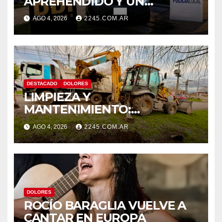
APREHENDIDO Y UN
VEHÍCULO SECUESTRADO
AGO 4, 2026
2245.COM.AR
TRAS DISPAROS Y AMENAZAS
DESTACADO
DOLORES
LIMPIEZA Y
MANTENIMIENTO:
CONTINÚAN LOS TRABAJOS
AGO 4, 2026
2245.COM.AR
DE ZANJEO EN DISTINTOS
SECTORES DE LA CIUDAD
DOLORES
ROCÍO BARAGLIA VUELVE A
CANTAR EN EUROPA