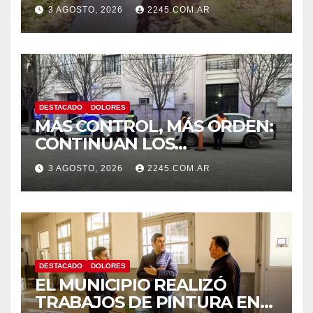
CANAL LA PICASA
3 AGOSTO, 2026
2245.COM.AR
DESTACADO
DOLORES
MÁS CONTROL, MÁS ORDEN:
CONTINÚAN LOS
OPERATIVOS PREVENTIVOS
3 AGOSTO, 2026
2245.COM.AR
DE TRÁNSITO EN DOLORES
DESTACADO
DOLORES
EL MUNICIPIO REALIZÓ
TRABAJOS DE PINTURA EN