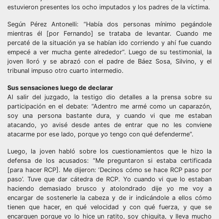
estuvieron presentes los ocho imputados y los padres de la víctima.
Según Pérez Antonelli: “Había dos personas mínimo pegándole
mientras él [por Fernando] se trataba de levantar. Cuando me
percaté de la situación ya se habían ido corriendo y ahí fue cuando
empecé a ver mucha gente alrededor”. Luego de su testimonial, la
joven lloró y se abrazó con el padre de Báez Sosa, Silvino, y el
tribunal impuso otro cuarto intermedio.
Sus sensaciones luego de declarar
Al salir del juzgado, la testigo dio detalles a la prensa sobre su
participación en el debate: “Adentro me armé como un caparazón,
soy una persona bastante dura, y cuando vi que me estaban
atacando, yo avisé desde antes de entrar que no les conviene
atacarme por ese lado, porque yo tengo con qué defenderme”.
Luego, la joven habló sobre los cuestionamientos que le hizo la
defensa de los acusados: “Me preguntaron si estaba certificada
[para hacer RCP]. Me dijeron: ‘Decinos cómo se hace RCP paso por
paso’. Tuve que dar cátedra de RCP. Yo cuando vi que lo estaban
haciendo demasiado brusco y atolondrado dije yo me voy a
encargar de sostenerle la cabeza y de ir indicándole a ellos cómo
tienen que hacer, en qué velocidad y con qué fuerza, y que se
encarguen porque yo lo hice un ratito, soy chiquita, y lleva mucho