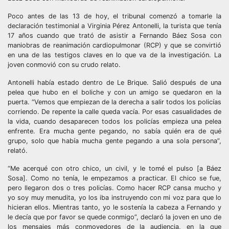
Poco antes de las 13 de hoy, el tribunal comenzó a tomarle la
declaración testimonial a Virginia Pérez Antonelli, la turista que tenía
17 años cuando que trató de asistir a Fernando Báez Sosa con
maniobras de reanimación cardiopulmonar (RCP) y que se convirtió
en una de las testigos claves en lo que va de la investigación. La
joven conmovió con su crudo relato.
Antonelli había estado dentro de Le Brique. Salió después de una
pelea que hubo en el boliche y con un amigo se quedaron en la
puerta. “Vemos que empiezan de la derecha a salir todos los policías
corriendo. De repente la calle queda vacía. Por esas casualidades de
la vida, cuando desaparecen todos los policías empieza una pelea
enfrente. Era mucha gente pegando, no sabía quién era de qué
grupo, solo que había mucha gente pegando a una sola persona”,
relató.
“Me acerqué con otro chico, un civil, y le tomé el pulso [a Báez
Sosa]. Como no tenía, le empezamos a practicar. El chico se fue,
pero llegaron dos o tres policías. Como hacer RCP cansa mucho y
yo soy muy menudita, yo los iba instruyendo con mi voz para que lo
hicieran ellos. Mientras tanto, yo le sostenía la cabeza a Fernando y
le decía que por favor se quede conmigo”, declaró la joven en uno de
los mensajes más conmovedores de la audiencia, en la que