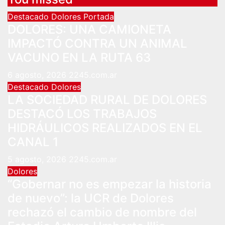
Destacado
Dolores
Portada
DOLORES: UNA CAMIONETA
IMPACTÓ CONTRA UN ANIMAL
VACUNO EN LA RUTA 63
6 agosto, 2026
2245.com.ar
Destacado
Dolores
LA SOCIEDAD RURAL DE DOLORES
DESTACÓ LOS TRABAJOS
HIDRÁULICOS REALIZADOS EN EL
CANAL 1
5 agosto, 2026
2245.com.ar
Dolores
“Gobernar no es empezar la historia
de nuevo”: la UCR de Dolores
rechazó el cambio de nombre del