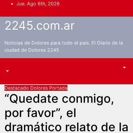
Saltar
Jue. Ago 6th, 2026
al
contenido
2245.com.ar
Noticias de Dolores para todo el país. El Diario de la
ciudad de Dolores 2245
Destacado
Dolores
Portada
“Quedate conmigo,
por favor”, el
dramático relato de la