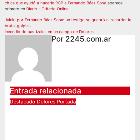
chica que ayudó a hacerle RCP a Fernando Báez Sosa
aparece
primero en
Diario - Criterio Online
.
Navegación
Juicio por Fernando Báez Sosa: un testigo se quebró al recordar la
brutal golpiza
de
Incendio de pastizales en un campo de Dolores
Por
2245.com.ar
entradas
Entrada relacionada
Destacado
Dolores
Portada
DOLORES: UNA CAMIONETA
IMPACTÓ CONTRA UN ANIMAL
VACUNO EN LA RUTA 63
Ago 6, 2026
2245.com.ar