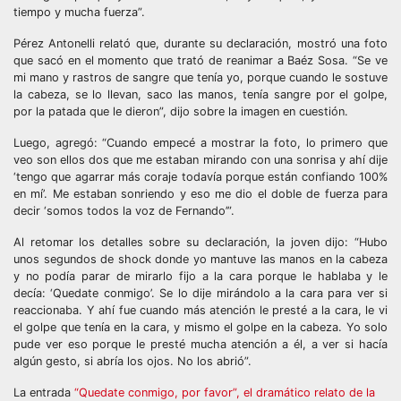
tiempo y mucha fuerza”.
Pérez Antonelli relató que, durante su declaración, mostró una foto
que sacó en el momento que trató de reanimar a Baéz Sosa. “Se ve
mi mano y rastros de sangre que tenía yo, porque cuando le sostuve
la cabeza, se lo llevan, saco las manos, tenía sangre por el golpe,
por la patada que le dieron”, dijo sobre la imagen en cuestión.
Luego, agregó: “Cuando empecé a mostrar la foto, lo primero que
veo son ellos dos que me estaban mirando con una sonrisa y ahí dije
‘tengo que agarrar más coraje todavía porque están confiando 100%
en mí’. Me estaban sonriendo y eso me dio el doble de fuerza para
decir ‘somos todos la voz de Fernando’”.
Al retomar los detalles sobre su declaración, la joven dijo: “Hubo
unos segundos de shock donde yo mantuve las manos en la cabeza
y no podía parar de mirarlo fijo a la cara porque le hablaba y le
decía: ‘Quedate conmigo’. Se lo dije mirándolo a la cara para ver si
reaccionaba. Y ahí fue cuando más atención le presté a la cara, le vi
el golpe que tenía en la cara, y mismo el golpe en la cabeza. Yo solo
pude ver eso porque le presté mucha atención a él, a ver si hacía
algún gesto, si abría los ojos. No los abrió”.
La entrada
“Quedate conmigo, por favor”, el dramático relato de la