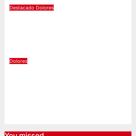
Destacado
Dolores
LA SOCIEDAD RURAL DE
DOLORES DESTACÓ LOS
TRABAJOS HIDRÁULICOS
REALIZADOS EN EL CANAL 1
Ago 5, 2026
2245.com.ar
Dolores
“Gobernar no es empezar la
historia de nuevo”: la UCR de
Dolores rechazó el cambio de
nombre del Estadio Arturo
Umberto Illia
Ago 5, 2026
2245.com.ar
You missed