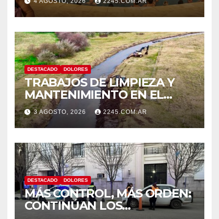
4 AGOSTO, 2026
2245.COM.AR
EN EL PARQUE TERMAL DE
DOLORES
DESTACADO
DOLORES
TRABAJOS DE LIMPIEZA Y
MANTENIMIENTO EN EL
CANAL LA PICASA
3 AGOSTO, 2026
2245.COM.AR
DESTACADO
DOLORES
MÁS CONTROL, MÁS ORDEN:
CONTINÚAN LOS
OPERATIVOS PREVENTIVOS