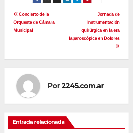
Navegación
Concierto de la
Jornada de
Orquesta de Cámara
instrumentación
de
Municipal
quirúrgica en la era
entradas
laparoscópica en Dolores
Por
2245.com.ar
Entrada relacionada