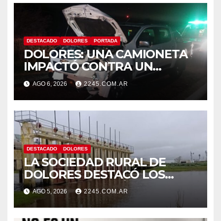
DESTACADO
DOLORES
PORTADA
DOLORES: UNA CAMIONETA
IMPACTÓ CONTRA UN
ANIMAL VACUNO EN LA RUTA
AGO 6, 2026
2245.COM.AR
63
DESTACADO
DOLORES
LA SOCIEDAD RURAL DE
DOLORES DESTACÓ LOS
TRABAJOS HIDRÁULICOS
AGO 5, 2026
2245.COM.AR
REALIZADOS EN EL CANAL 1