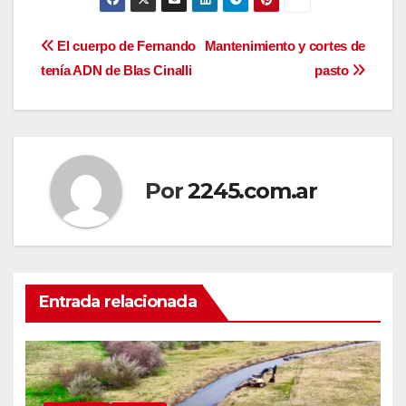
Navegación
El cuerpo de Fernando
Mantenimiento y cortes de
tenía ADN de Blas Cinalli
pasto
de
entradas
Por
2245.com.ar
Entrada relacionada