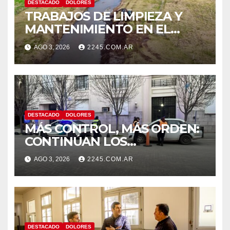
DESTACADO
DOLORES
TRABAJOS DE LIMPIEZA Y
MANTENIMIENTO EN EL
CANAL LA PICASA
AGO 3, 2026
2245.COM.AR
DESTACADO
DOLORES
MÁS CONTROL, MÁS ORDEN:
CONTINÚAN LOS
OPERATIVOS PREVENTIVOS
AGO 3, 2026
2245.COM.AR
DE TRÁNSITO EN DOLORES
DESTACADO
DOLORES