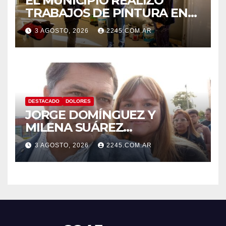
EL MUNICIPIO REALIZÓ
TRABAJOS DE PINTURA EN
LA ESCUELA N.º 10
3 AGOSTO, 2026
2245.COM.AR
DESTACADO
DOLORES
JORGE DOMÍNGUEZ Y
MILENA SUÁREZ
INTENSIFICAN LA AGENDA
3 AGOSTO, 2026
2245.COM.AR
OPOSITORA EN DOLORES
CON UNA SERIE DE
DENUNCIAS Y
PRESENTACIONES