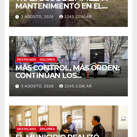
MANTENIMIENTO EN EL
CANAL LA PICASA
3 AGOSTO, 2026
2245.COM.AR
DESTACADO
DOLORES
MÁS CONTROL, MÁS ORDEN:
CONTINÚAN LOS
OPERATIVOS PREVENTIVOS
3 AGOSTO, 2026
2245.COM.AR
DE TRÁNSITO EN DOLORES
DESTACADO
DOLORES