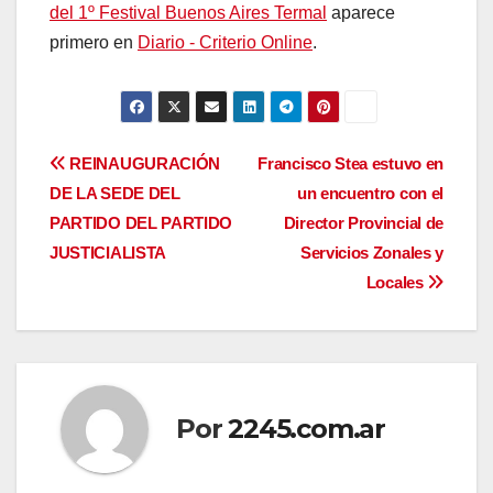
del 1º Festival Buenos Aires Termal
aparece
primero en
Diario - Criterio Online
.
Navegación
REINAUGURACIÓN
Francisco Stea estuvo en
DE LA SEDE DEL
un encuentro con el
de
PARTIDO DEL PARTIDO
Director Provincial de
entradas
JUSTICIALISTA
Servicios Zonales y
Locales
Por
2245.com.ar