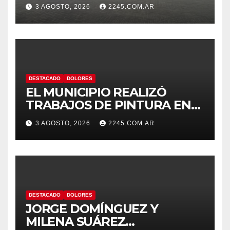
OPERATIVOS PREVENTIVOS
3 AGOSTO, 2026
2245.COM.AR
DE TRÁNSITO EN DOLORES
DESTACADO
DOLORES
EL MUNICIPIO REALIZÓ
TRABAJOS DE PINTURA EN
LA ESCUELA N.º 10
3 AGOSTO, 2026
2245.COM.AR
DESTACADO
DOLORES
JORGE DOMÍNGUEZ Y
MILENA SUÁREZ