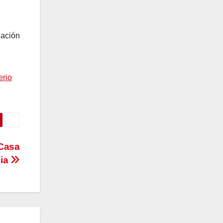
pación
erio
 Casa
cia