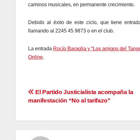
caminos musicales, en permanente crecimiento.
Debido al éxito de este ciclo, que tiene entra
llamando al 2245 45 9873 o en el club.
La entrada
Rocío Baraglia y “Los amigos del Tan
Online
.
Navegación
El Partido Justicialista acompaña la
manifestación “No al tarifazo”
de
entradas