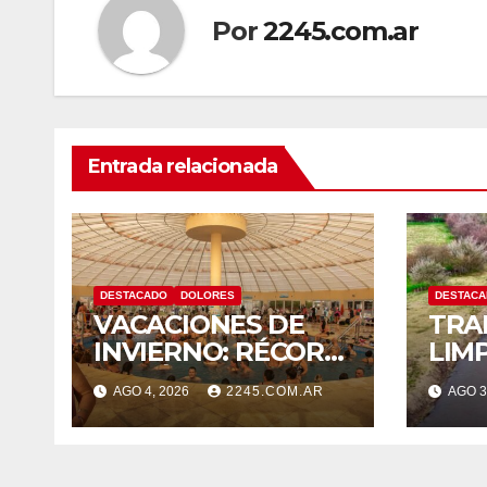
Por
2245.com.ar
Entrada relacionada
DESTACADO
DOLORES
DESTAC
VACACIONES DE
TRA
INVIERNO: RÉCORD
LIMP
HISTÓRICO DE
MAN
AGO 4, 2026
2245.COM.AR
AGO 3
VISITANTES Y
EN 
RECAUDACIÓN EN
PIC
EL PARQUE