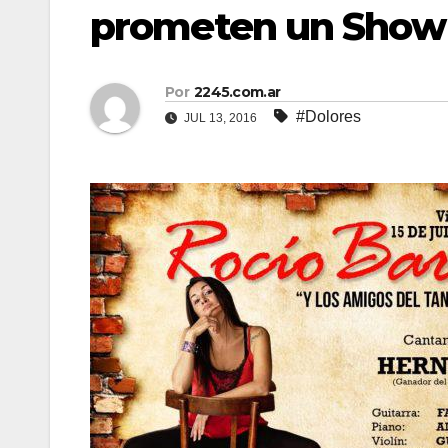
prometen un Show
Por
2245.com.ar
#Dolores
JUL 13, 2016