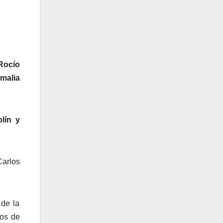
Rocío
Amalia
olín y
Carlos
de la
ros de