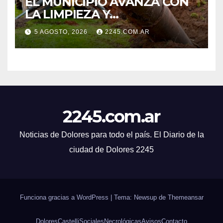
EL MUNICIPIO AVANZA CON
LA LIMPIEZA Y
MANTENIMIENTO DE
5 AGOSTO, 2026
2245.COM.AR
DESAGÜES
2245.com.ar
Noticias de Dolores para todo el país. El Diario de la
ciudad de Dolores 2245
Funciona gracias a WordPress
|
Tema: Newsup de
Themeansar
Dolores
Castelli
Sociales
Necrológicas
Avisos
Contacto