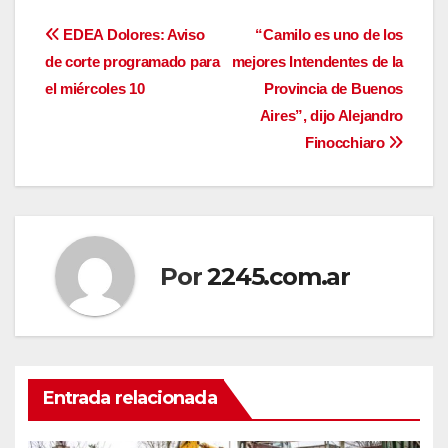
Navegación
EDEA Dolores: Aviso
“Camilo es uno de los
de corte programado para
mejores Intendentes de la
de
el miércoles 10
Provincia de Buenos
entradas
Aires”, dijo Alejandro
Finocchiaro
Por
2245.com.ar
Entrada relacionada