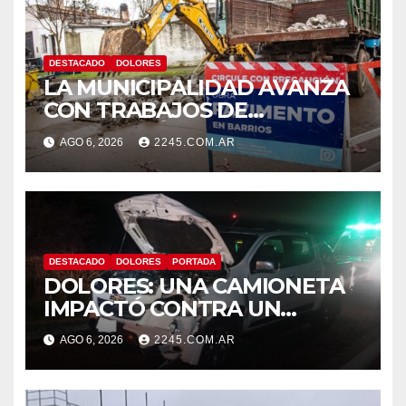
DESTACADO
DOLORES
LA MUNICIPALIDAD AVANZA
CON TRABAJOS DE
REPARACIÓN DE PAVIMENTO
AGO 6, 2026
2245.COM.AR
EN DISTINTOS PUNTOS DE LA
CIUDAD
DESTACADO
DOLORES
PORTADA
DOLORES: UNA CAMIONETA
IMPACTÓ CONTRA UN
ANIMAL VACUNO EN LA RUTA
AGO 6, 2026
2245.COM.AR
63