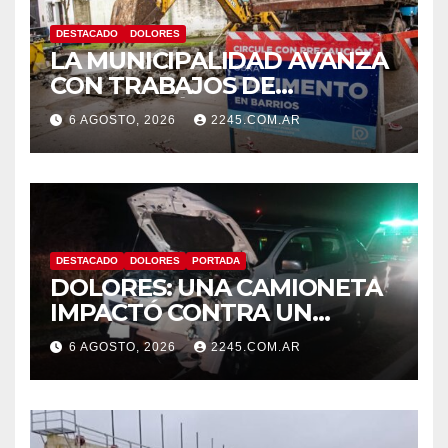
DESTACADO
DOLORES
LA MUNICIPALIDAD AVANZA
CON TRABAJOS DE
REPARACIÓN DE
6 AGOSTO, 2026
2245.COM.AR
PAVIMENTO EN DISTINTOS
PUNTOS DE LA CIUDAD
DESTACADO
DOLORES
PORTADA
DOLORES: UNA CAMIONETA
IMPACTÓ CONTRA UN
ANIMAL VACUNO EN LA
6 AGOSTO, 2026
2245.COM.AR
RUTA 63