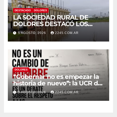
DESTACADO
DOLORES
LA SOCIEDAD RURAL DE
DOLORES DESTACÓ LOS
TRABAJOS HIDRÁULICOS
5 AGOSTO, 2026
2245.COM.AR
REALIZADOS EN EL CANAL 1
DOLORES
“Gobernar no es empezar la
historia de nuevo”: la UCR de
Dolores rechazó el cambio de
5 AGOSTO, 2026
2245.COM.AR
nombre del Estadio Arturo
Umberto Illia