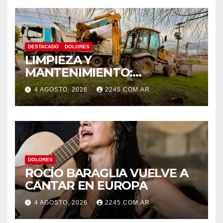
DESTACADO
DOLORES
LIMPIEZA Y
MANTENIMIENTO:
CONTINÚAN LOS TRABAJOS
4 AGOSTO, 2026
2245.COM.AR
DE ZANJEO EN DISTINTOS
SECTORES DE LA CIUDAD
DOLORES
ROCÍO BARAGLIA VUELVE A
CANTAR EN EUROPA
4 AGOSTO, 2026
2245.COM.AR