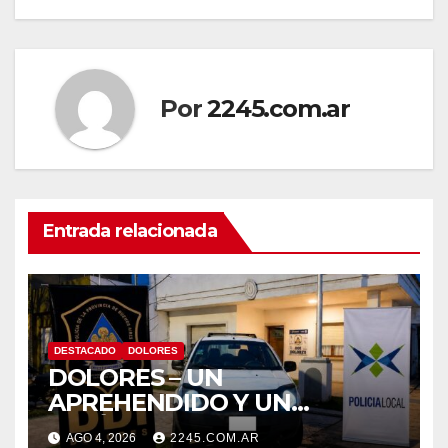
Por
2245.com.ar
Entrada relacionada
DESTACADO
DOLORES
DOLORES – UN
APREHENDIDO Y UN
VEHÍCULO SECUESTRADO
AGO 4, 2026
2245.COM.AR