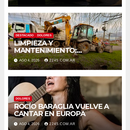
TRAS DISPAROS Y AMENAZAS
DESTACADO
DOLORES
LIMPIEZA Y
MANTENIMIENTO:
CONTINÚAN LOS TRABAJOS
AGO 4, 2026
2245.COM.AR
DE ZANJEO EN DISTINTOS
SECTORES DE LA CIUDAD
DOLORES
ROCÍO BARAGLIA VUELVE A
CANTAR EN EUROPA
AGO 4, 2026
2245.COM.AR