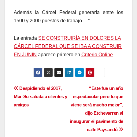
Además la Cárcel Federal generaría entre los
1500 y 2000 puestos de trabajo….”
La entrada
SE CONSTRUIRÍA EN DOLORES LA
CÁRCEL FEDERAL QUE SE IBA A CONSTRUIR
EN JUNIN​
aparece primero en
Criterio Online
.
Navegación
Despidiendo el 2017,
“Este fue un año
Mar-Su saluda a clientes y
espectacular pero lo que
de
amigos
viene será mucho mejor”,
entradas
dijo Etchevarren al
inaugurar el pavimento de
calle Paysandú