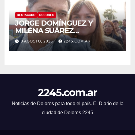
DESTACADO
DOLORES
JORGE DOMÍNGUEZ Y
MILENA SUÁREZ
INTENSIFICAN LA AGENDA
3 AGOSTO, 2026
2245.COM.AR
OPOSITORA EN DOLORES
CON UNA SERIE DE
DENUNCIAS Y
PRESENTACIONES
2245.com.ar
Noticias de Dolores para todo el país. El Diario de la
ciudad de Dolores 2245