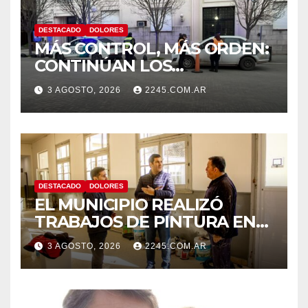
DESTACADO
DOLORES
MÁS CONTROL, MÁS ORDEN:
CONTINÚAN LOS
OPERATIVOS PREVENTIVOS
3 AGOSTO, 2026
2245.COM.AR
DE TRÁNSITO EN DOLORES
DESTACADO
DOLORES
EL MUNICIPIO REALIZÓ
TRABAJOS DE PINTURA EN
LA ESCUELA N.º 10
3 AGOSTO, 2026
2245.COM.AR