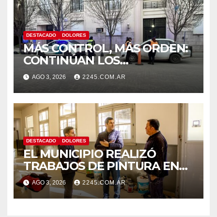
DESTACADO
DOLORES
MÁS CONTROL, MÁS ORDEN:
CONTINÚAN LOS
OPERATIVOS PREVENTIVOS
AGO 3, 2026
2245.COM.AR
DE TRÁNSITO EN DOLORES
DESTACADO
DOLORES
EL MUNICIPIO REALIZÓ
TRABAJOS DE PINTURA EN
LA ESCUELA N.º 10
AGO 3, 2026
2245.COM.AR