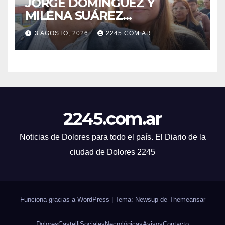
JORGE DOMÍNGUEZ Y
MILENA SUÁREZ
INTENSIFICAN LA AGENDA
3 AGOSTO, 2026
2245.COM.AR
OPOSITORA EN DOLORES
CON UNA SERIE DE
DENUNCIAS Y
PRESENTACIONES
2245.com.ar
Noticias de Dolores para todo el país. El Diario de la
ciudad de Dolores 2245
Funciona gracias a WordPress
|
Tema: Newsup de
Themeansar
Dolores
Castelli
Sociales
Necrológicas
Avisos
Contacto