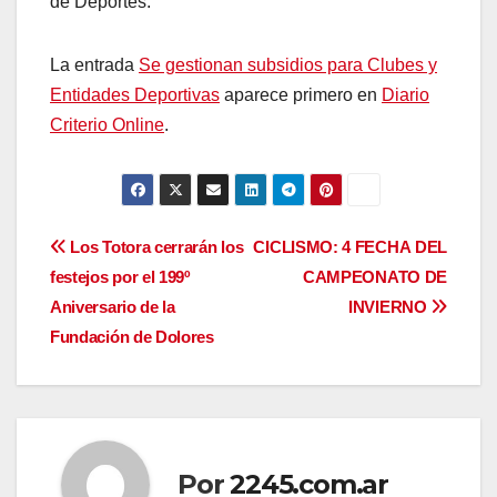
de Deportes.
La entrada
Se gestionan subsidios para Clubes y
Entidades Deportivas
aparece primero en
Diario
Criterio Online
.
Navegación
Los Totora cerrarán los
CICLISMO: 4 FECHA DEL
festejos por el 199º
CAMPEONATO DE
de
Aniversario de la
INVIERNO
entradas
Fundación de Dolores
Por
2245.com.ar