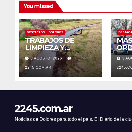
You missed
DESTACADO
DOLORES
DESTAC
TRABAJOS DE
MÁS
LIMPIEZA Y
ORD
MANTENIMIENTO
CON
3 AGOSTO, 2026
3 AG
EN EL CANAL LA
OPE
PICASA
2245.COM.AR
PRE
2245.C
TRÁ
DOL
2245.com.ar
Noticias de Dolores para todo el país. El Diario de la c