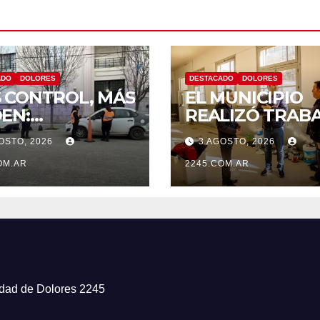
ADO
DOLORES
DESTACADO
DOLORES
 CONTROL, MÁS
EL MUNICIPIO
EN:
REALIZÓ TRAB
TINÚAN LOS
DE PINTURA EN
OSTO, 2026
3 AGOSTO, 2026
RATIVOS
ESCUELA N.º 10
VENTIVOS DE
OM.AR
2245.COM.AR
NSITO EN
ORES
iudad de Dolores 2245