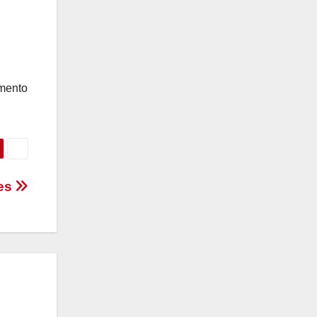
imento
les