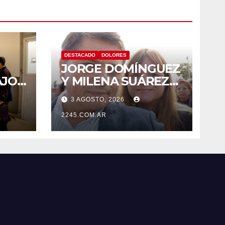
DESTACADO
DOLORES
JORGE DOMÍNGUEZ
AJOS
Y MILENA SUÁREZ
 LA
INTENSIFICAN LA
3 AGOSTO, 2026
AGENDA
OPOSITORA EN
2245.COM.AR
DOLORES CON UNA
SERIE DE
DENUNCIAS Y
PRESENTACIONES