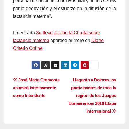
personal de obstetricia del Hospital y de los CAPS
por la dedicación y el esfuerzo en la difusión de la
lactancia materna”.
La entrada
Se llevó a cabo la Charla sobre
lactancia materna
aparece primero en
Diario
Criterio Online
.
Navegación
José María Cremonte
Llegarán a Dolores los
asumirá interinamente
participantes de toda la
de
como Intendente
región de los Juegos
entradas
Bonaerenses 2016 Etapa
Interregional