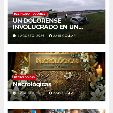
DESTACADO
DOLORES
UN DOLORENSE
INVOLUCRADO EN UN
SINIESTRO QUE TERMINÓ
1 AGOSTO, 2026
2245.COM.AR
CON DESPISTE Y VUELCO
NECROLÓGICAS
Necrológicas
1 AGOSTO, 2026
2245.COM.AR