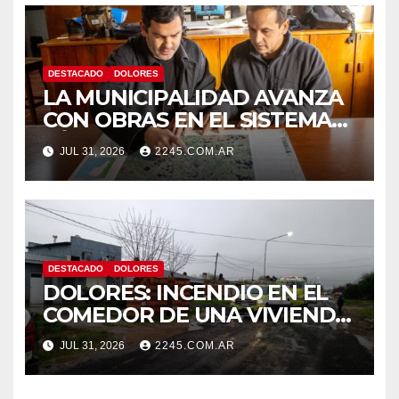
DESTACADO
DOLORES
LA MUNICIPALIDAD AVANZA
CON OBRAS EN EL SISTEMA
HÍDRICO DE DOLORES
JUL 31, 2026
2245.COM.AR
DESTACADO
DOLORES
DOLORES: INCENDIO EN EL
COMEDOR DE UNA VIVIENDA
FUE CONTROLADO POR
JUL 31, 2026
2245.COM.AR
BOMBEROS