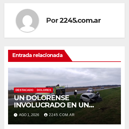
Por
2245.com.ar
Entrada relacionada
DESTACADO
DOLORES
UN DOLORENSE
INVOLUCRADO EN UN
SINIESTRO QUE TERMINÓ
AGO 1, 2026
2245.COM.AR
CON DESPISTE Y VUELCO