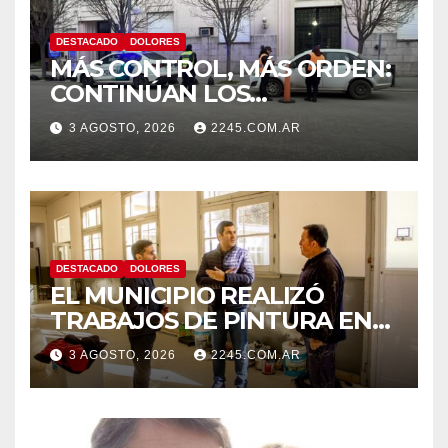
DESTACADO
DOLORES
MÁS CONTROL, MÁS ORDEN:
CONTINÚAN LOS
OPERATIVOS PREVENTIVOS
3 AGOSTO, 2026
2245.COM.AR
DE TRÁNSITO EN DOLORES
DESTACADO
DOLORES
EL MUNICIPIO REALIZÓ
TRABAJOS DE PINTURA EN
LA ESCUELA N.º 10
3 AGOSTO, 2026
2245.COM.AR