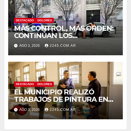
DESTACADO
DOLORES
MÁS CONTROL, MÁS ORDEN:
CONTINÚAN LOS
OPERATIVOS PREVENTIVOS
AGO 3, 2026
2245.COM.AR
DE TRÁNSITO EN DOLORES
DESTACADO
DOLORES
EL MUNICIPIO REALIZÓ
TRABAJOS DE PINTURA EN
LA ESCUELA N.º 10
AGO 3, 2026
2245.COM.AR