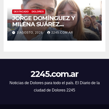
DESTACADO
DOLORES
JORGE DOMÍNGUEZ Y
MILENA SUÁREZ
INTENSIFICAN LA AGENDA
3 AGOSTO, 2026
2245.COM.AR
OPOSITORA EN DOLORES
CON UNA SERIE DE
DENUNCIAS Y
PRESENTACIONES
2245.com.ar
Noticias de Dolores para todo el país. El Diario de la
ciudad de Dolores 2245