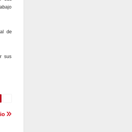
rabajo
mal de
or sus
nio