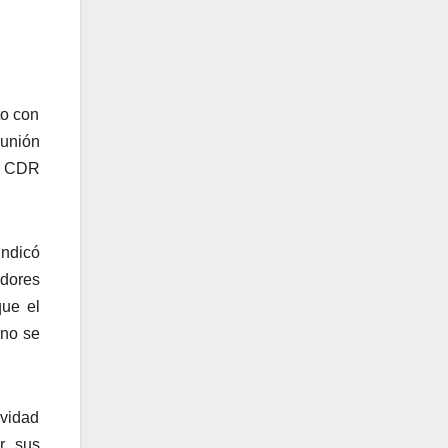
to con
eunión
al CDR
indicó
edores
que el
 no se
ividad
r sus