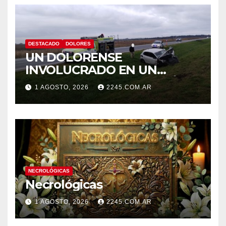
DESTACADO
DOLORES
UN DOLORENSE
INVOLUCRADO EN UN
SINIESTRO QUE TERMINÓ
1 AGOSTO, 2026
2245.COM.AR
CON DESPISTE Y VUELCO
NECROLÓGICAS
Necrológicas
1 AGOSTO, 2026
2245.COM.AR