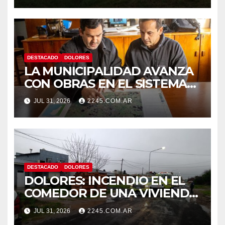
DESTACADO
DOLORES
LA MUNICIPALIDAD AVANZA
CON OBRAS EN EL SISTEMA
HÍDRICO DE DOLORES
JUL 31, 2026
2245.COM.AR
DESTACADO
DOLORES
DOLORES: INCENDIO EN EL
COMEDOR DE UNA VIVIENDA
FUE CONTROLADO POR
JUL 31, 2026
2245.COM.AR
BOMBEROS