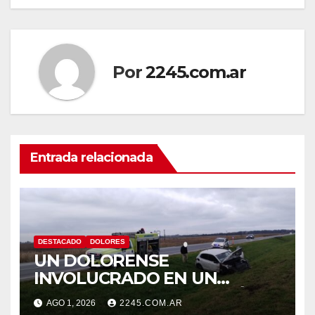
Por
2245.com.ar
Entrada relacionada
DESTACADO
DOLORES
UN DOLORENSE
INVOLUCRADO EN UN
SINIESTRO QUE TERMINÓ
AGO 1, 2026
2245.COM.AR
CON DESPISTE Y VUELCO