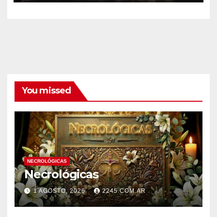
You missed
NECROLÓGICAS
Necrológicas
1 AGOSTO, 2026
2245.COM.AR