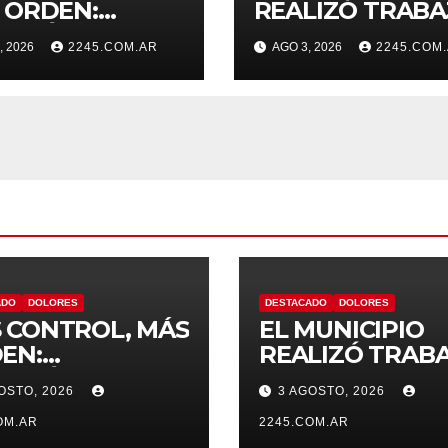
 ORDEN:
REALIZÓ TRABA
TINÚAN LOS
DE PINTURA EN
, 2026
2245.COM.AR
AGO 3, 2026
2245.COM
RATIVOS
ESCUELA N.º 10
VENTIVOS DE
NSITO EN
ORES
ADO
DOLORES
DESTACADO
DOLORES
 CONTROL, MÁS
EL MUNICIPIO
EN:
REALIZÓ TRAB
TINÚAN LOS
DE PINTURA EN
OSTO, 2026
3 AGOSTO, 2026
RATIVOS
ESCUELA N.º 10
VENTIVOS DE
OM.AR
2245.COM.AR