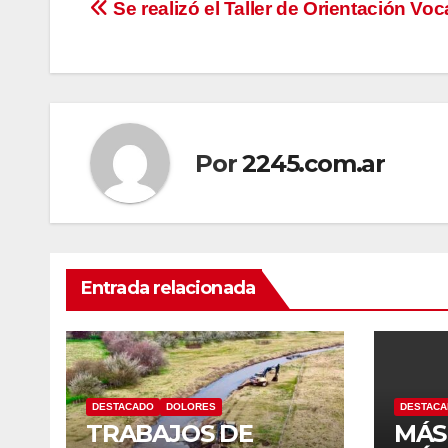
Navegación
Se realizó el Taller de Orientación Voc
de
entradas
Por
2245.com.ar
Entrada relacionada
DESTACADO
DOLORES
DESTAC
TRABAJOS DE
MÁS