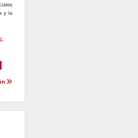
ciales
a y la
z.
ión