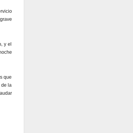
vicio
 grave
, y el
 noche
os que
 de la
caudar