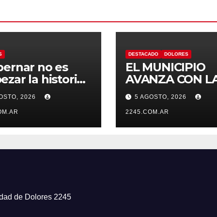
S
DESTACADO
DOLORES
ernar no es
EL MUNICIPIO
zar la historia
AVANZA CON L
uevo”: la UCR
LIMPIEZA Y
OSTO, 2026
5 AGOSTO, 2026
olores rechazó
MANTENIMIEN
ambio de
OM.AR
DE DESAGÜES
2245.COM.AR
re del Estadio
ro Umberto Illia
iudad de Dolores 2245