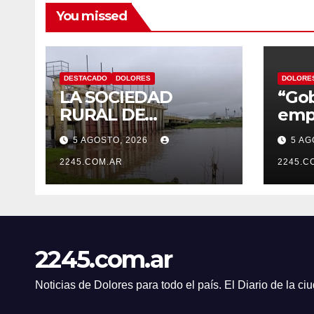
You missed
DESTACADO
DOLORES
DOLORE
LA SOCIEDAD
“Gob
RURAL DE
empe
DOLORES DESTACÓ
de n
5 AGOSTO, 2026
5 AG
LOS TRABAJOS
de D
HIDRÁULICOS
2245.COM.AR
el c
2245.C
REALIZADOS EN EL
nomb
CANAL 1
Artu
2245.com.ar
Noticias de Dolores para todo el país. El Diario de la c