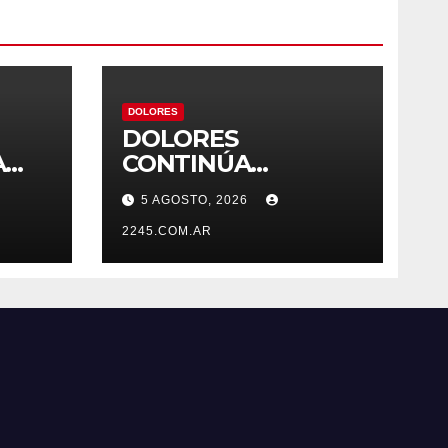
DOLORES
DOLORES
A
CONTINÚA
CONSTRUYENDO SU
5 AGOSTO, 2026
TO
AGENDA
ESTRATÉGICA CON
2245.COM.AR
NUEVAS JORNADAS
PARTICIPATIVAS