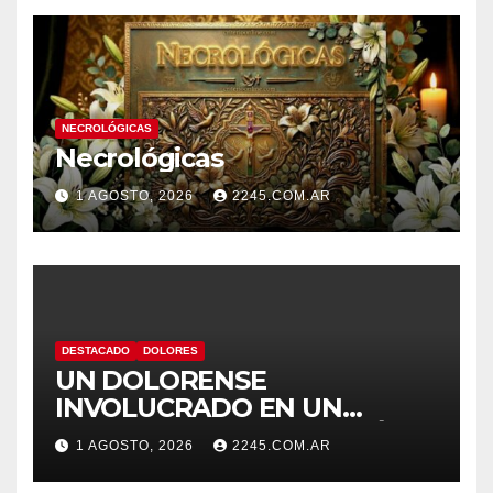
NECROLÓGICAS
Necrológicas
1 AGOSTO, 2026
2245.COM.AR
DESTACADO
DOLORES
UN DOLORENSE
INVOLUCRADO EN UN
SINIESTRO QUE TERMINÓ
1 AGOSTO, 2026
2245.COM.AR
CON DESPISTE Y VUELCO