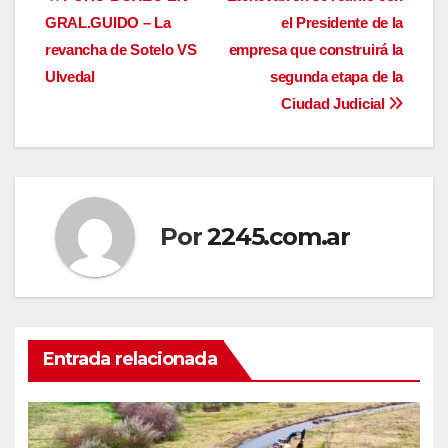
Navegación
GRAL.GUIDO – La
el Presidente de la
de
revancha de Sotelo VS
empresa que construirá la
entradas
Ulvedal
segunda etapa de la
Ciudad Judicial
Por
2245.com.ar
Entrada relacionada