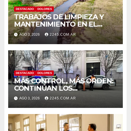
DESTACADO
DOLORES
TRABAJOS DE LIMPIEZA Y
MANTENIMIENTO EN EL
CANAL LA PICASA
AGO 3, 2026
2245.COM.AR
DESTACADO
DOLORES
MÁS CONTROL, MÁS ORDEN:
CONTINÚAN LOS
OPERATIVOS PREVENTIVOS
AGO 3, 2026
2245.COM.AR
DE TRÁNSITO EN DOLORES