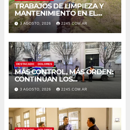
TRABAJOS DE LIMPIEZA Y
MANTENIMIENTO EN EL
CANAL LA PICASA
3 AGOSTO, 2026
2245.COM.AR
DESTACADO
DOLORES
MÁS CONTROL, MÁS ORDEN:
CONTINÚAN LOS
OPERATIVOS PREVENTIVOS
3 AGOSTO, 2026
2245.COM.AR
DE TRÁNSITO EN DOLORES
DESTACADO
DOLORES