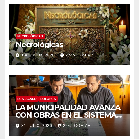
NECROLÓGICAS
Necrológicas
1 AGOSTO, 2026
2245.COM.AR
DESTACADO
DOLORES
LA MUNICIPALIDAD AVANZA
CON OBRAS EN EL SISTEMA
HÍDRICO DE DOLORES
31 JULIO, 2026
2245.COM.AR