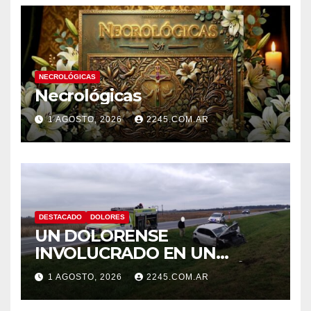
NECROLÓGICAS
Necrológicas
1 AGOSTO, 2026
2245.COM.AR
DESTACADO
DOLORES
UN DOLORENSE
INVOLUCRADO EN UN
SINIESTRO QUE TERMINÓ
1 AGOSTO, 2026
2245.COM.AR
CON DESPISTE Y VUELCO