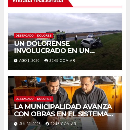
Entrada relacionada
DESTACADO
DOLORES
UN DOLORENSE
INVOLUCRADO EN UN
SINIESTRO QUE TERMINÓ
AGO 1, 2026
2245.COM.AR
CON DESPISTE Y VUELCO
DESTACADO
DOLORES
LA MUNICIPALIDAD AVANZA
CON OBRAS EN EL SISTEMA
HÍDRICO DE DOLORES
JUL 31, 2026
2245.COM.AR