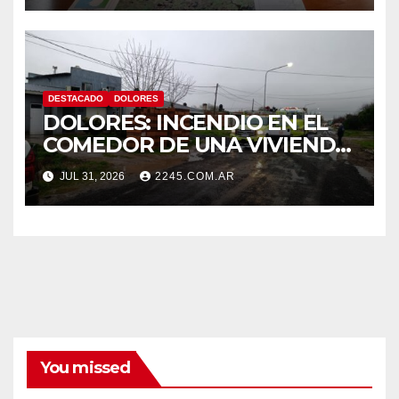
DESTACADO
DOLORES
DOLORES: INCENDIO EN EL
COMEDOR DE UNA VIVIENDA
FUE CONTROLADO POR
JUL 31, 2026
2245.COM.AR
BOMBEROS
You missed