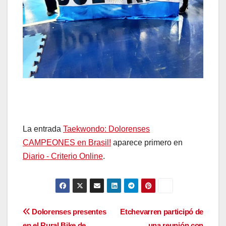
La entrada
Taekwondo: Dolorenses
CAMPEONES en Brasil!
aparece primero en
Diario - Criterio Online
.
Navegación
Dolorenses presentes
Etchevarren participó de
en el Rural Bike de
una reunión con