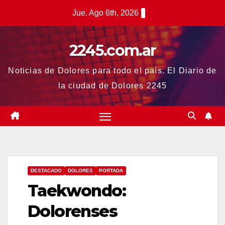
Saltar
Jue. Ago 6th, 2026
al
contenido
2245.com.ar
Noticias de Dolores para todo el país. El Diario de
la ciudad de Dolores 2245
DESTACADO
DOLORES
PORTADA
Taekwondo:
Dolorenses