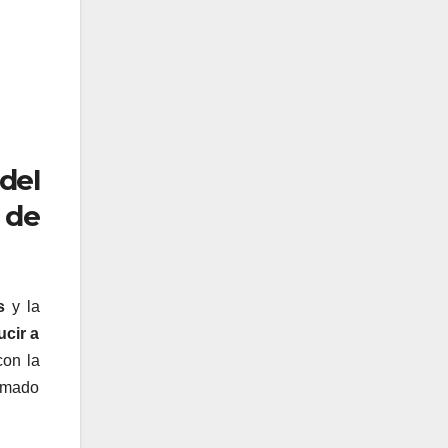
del
 de
s
y la
cir a
con la
armado