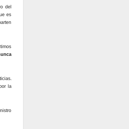
ro del
que es
parten
ltimos
nunca
icias.
por la
nistro