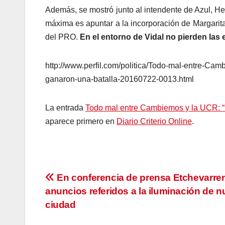
Además, se mostró junto al intendente de Azul, Hern
máxima es apuntar a la incorporación de Margarita
del PRO.
En el entorno de Vidal no pierden las
http://www.perfil.com/politica/Todo-mal-entre-C
ganaron-una-batalla-20160722-0013.html
La entrada
Todo mal entre Cambiemos y la UCR: “
aparece primero en
Diario Criterio Online
.
Navegación
En conferencia de prensa Etchevarre
anuncios referidos a la iluminación de n
de
ciudad
entradas