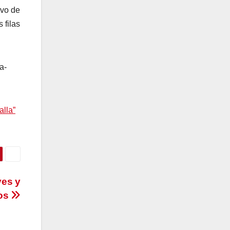
ivo de
 filas
a-
lla”
ves y
mos