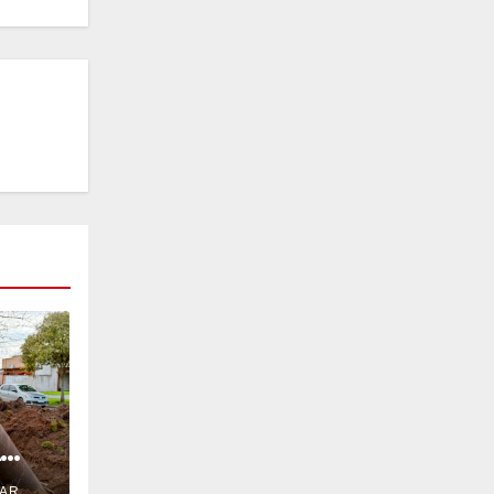
A
.AR