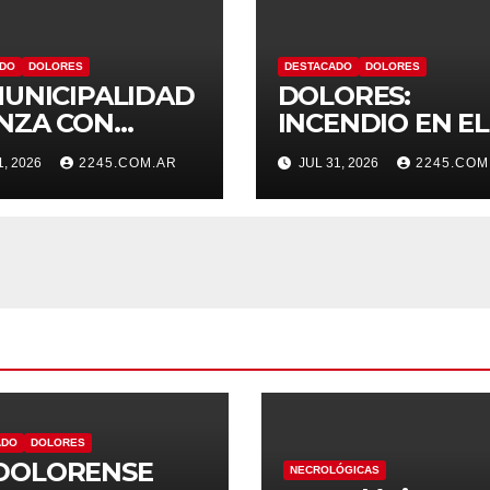
ADO
DOLORES
DESTACADO
DOLORES
MUNICIPALIDAD
DOLORES:
NZA CON
INCENDIO EN EL
AS EN EL
COMEDOR DE U
1, 2026
2245.COM.AR
JUL 31, 2026
2245.COM
TEMA HÍDRICO
VIVIENDA FUE
DOLORES
CONTROLADO 
BOMBEROS
ADO
DOLORES
DOLORENSE
NECROLÓGICAS