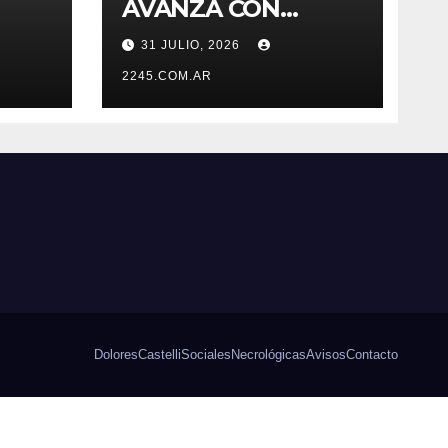
AVANZA CON
OBRAS EN EL
31 JULIO, 2026
SISTEMA HÍDRICO
DE DOLORES
2245.COM.AR
Dolores
Castelli
Sociales
Necrológicas
Avisos
Contacto