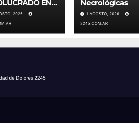
OLUCRADO EN
Necrológicas
SINIESTRO QUE
OSTO, 2026
1 AGOSTO, 2026
MINÓ CON
PISTE Y VUELCO
OM.AR
2245.COM.AR
iudad de Dolores 2245