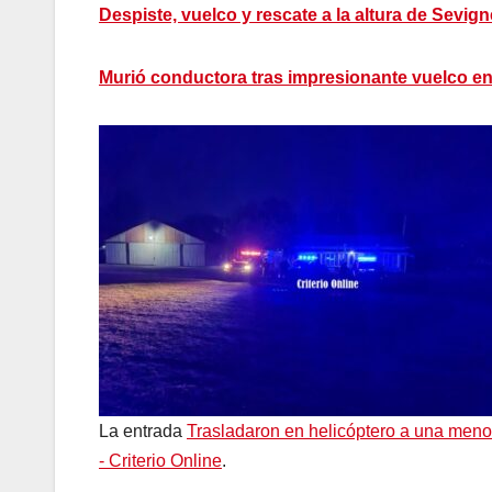
Despiste, vuelco y rescate a la altura de Sevign
Murió conductora tras impresionante vuelco e
La entrada
Trasladaron en helicóptero a una meno
- Criterio Online
.