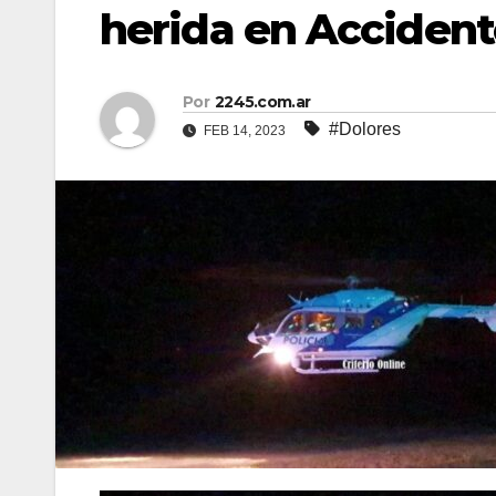
herida en Accident
Por
2245.com.ar
#Dolores
FEB 14, 2023