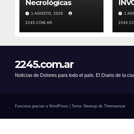
Necrológicas
INV
UN 
1 AGOSTO, 2026
1 AG
TER
2245.COM.AR
DES
2245.C
2245.com.ar
Noticias de Dolores para todo el país. El Diario de la c
Funciona gracias a WordPress
|
Tema: Newsup de
Themeansar