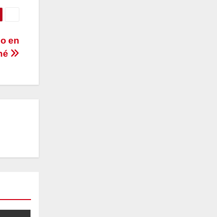
co en
né