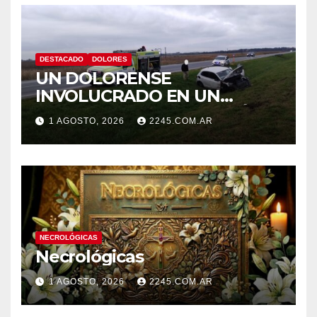
DESTACADO
DOLORES
UN DOLORENSE
INVOLUCRADO EN UN
SINIESTRO QUE TERMINÓ
1 AGOSTO, 2026
2245.COM.AR
CON DESPISTE Y VUELCO
NECROLÓGICAS
Necrológicas
1 AGOSTO, 2026
2245.COM.AR