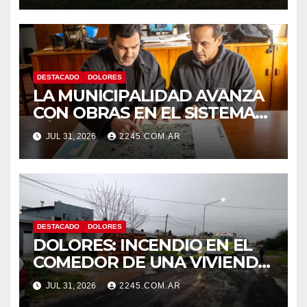
DESTACADO
DOLORES
LA MUNICIPALIDAD AVANZA
CON OBRAS EN EL SISTEMA
HÍDRICO DE DOLORES
JUL 31, 2026
2245.COM.AR
DESTACADO
DOLORES
DOLORES: INCENDIO EN EL
COMEDOR DE UNA VIVIENDA
FUE CONTROLADO POR
JUL 31, 2026
2245.COM.AR
BOMBEROS