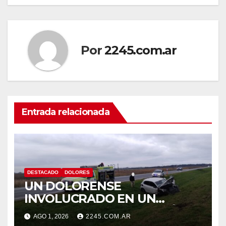
Por
2245.com.ar
Entrada relacionada
DESTACADO
DOLORES
UN DOLORENSE
INVOLUCRADO EN UN
SINIESTRO QUE TERMINÓ
AGO 1, 2026
2245.COM.AR
CON DESPISTE Y VUELCO