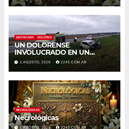
DESTACADO
DOLORES
UN DOLORENSE
INVOLUCRADO EN UN
SINIESTRO QUE TERMINÓ
1 AGOSTO, 2026
2245.COM.AR
CON DESPISTE Y VUELCO
NECROLÓGICAS
Necrológicas
1 AGOSTO, 2026
2245.COM.AR