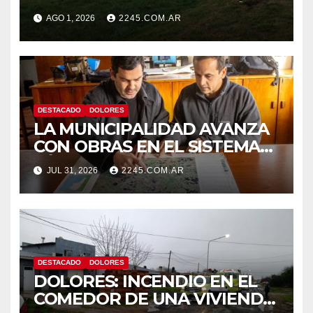
SINIESTRO QUE TERMINÓ
AGO 1, 2026
2245.COM.AR
CON DESPISTE Y VUELCO
DESTACADO
DOLORES
LA MUNICIPALIDAD AVANZA
CON OBRAS EN EL SISTEMA
HÍDRICO DE DOLORES
JUL 31, 2026
2245.COM.AR
DESTACADO
DOLORES
DOLORES: INCENDIO EN EL
COMEDOR DE UNA VIVIENDA