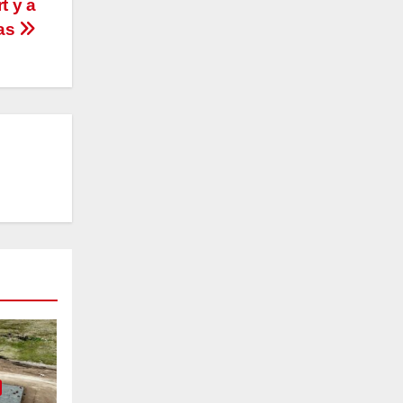
t y a
tas