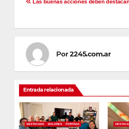
Navegación
Las buenas acciones deben destacar
de
entradas
Por
2245.com.ar
Entrada relacionada
DESTACADO
DOLORES
PORTADA
DESTAC