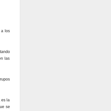
 a los
utando
en las
grupos
 es la
que se