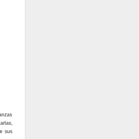
danzas
rlas,
de sus