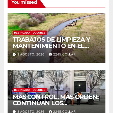
You missed
DESTACADO
DOLORES
TRABAJOS DE LIMPIEZA Y
MANTENIMIENTO EN EL
CANAL LA PICASA
3 AGOSTO, 2026
2245.COM.AR
DESTACADO
DOLORES
MÁS CONTROL, MÁS ORDEN:
CONTINÚAN LOS
OPERATIVOS PREVENTIVOS
3 AGOSTO, 2026
2245.COM.AR