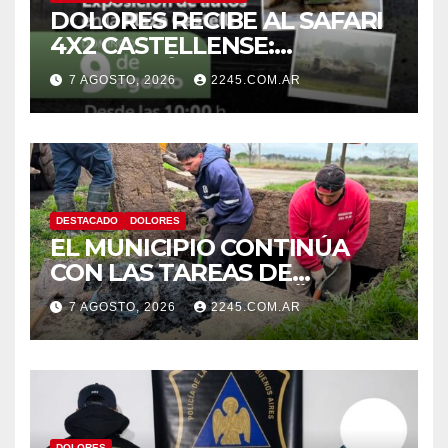
DOLORES RECIBE AL SAFARI
4X2 CASTELLENSE:
EXPOSICIÓN Y
7 AGOSTO, 2026
2245.COM.AR
COMPETENCIA ESTE FIN DE
SEMANA
DESTACADO
DOLORES
EL MUNICIPIO CONTINÚA
CON LAS TAREAS DE
LIMPIEZA EN DESAGÜES DE
7 AGOSTO, 2026
2245.COM.AR
LA CIUDAD
DOLORES