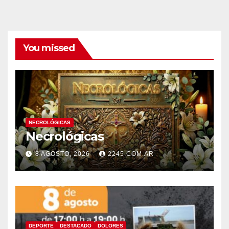
You missed
NECROLÓGICAS
Necrológicas
8 AGOSTO, 2026
2245.COM.AR
DEPORTE
DESTACADO
DOLORES