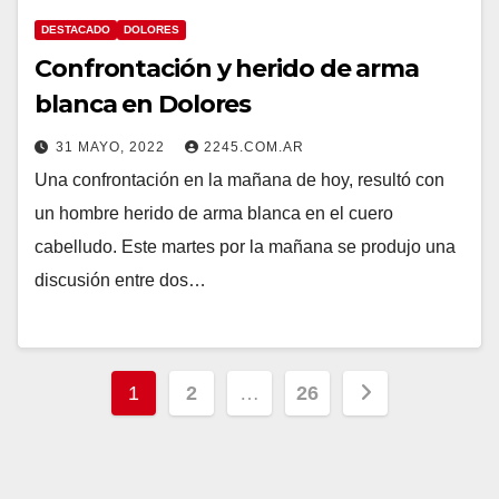
DESTACADO
DOLORES
Confrontación y herido de arma
blanca en Dolores
31 MAYO, 2022
2245.COM.AR
Una confrontación en la mañana de hoy, resultó con
un hombre herido de arma blanca en el cuero
cabelludo. Este martes por la mañana se produjo una
discusión entre dos…
Paginación
1
2
…
26
de
entradas