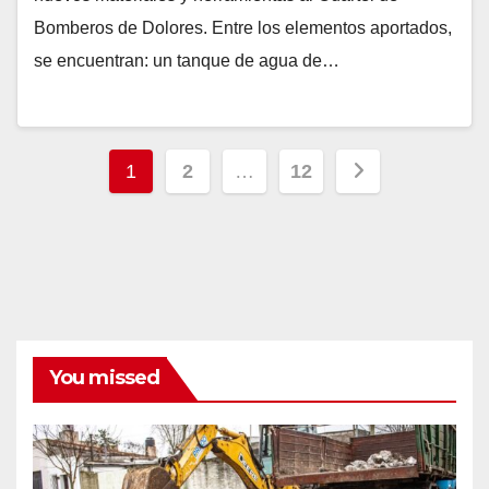
Bomberos de Dolores. Entre los elementos aportados,
se encuentran: un tanque de agua de…
Paginación
1
2
…
12
de
entradas
You missed