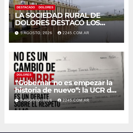
DESTACADO
DOLORES
LA SOCIEDAD RURAL DE
DOLORES DESTACÓ LOS
TRABAJOS HIDRÁULICOS
5 AGOSTO, 2026
2245.COM.AR
REALIZADOS EN EL CANAL 1
DOLORES
“Gobernar no es empezar la
historia de nuevo”: la UCR de
Dolores rechazó el cambio de
5 AGOSTO, 2026
2245.COM.AR
nombre del Estadio Arturo
Umberto Illia