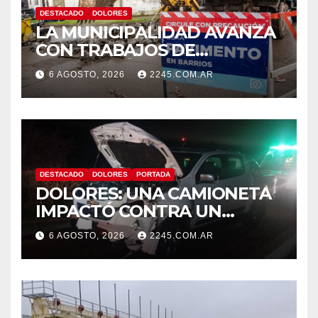
DESTACADO
DOLORES
LA MUNICIPALIDAD AVANZA
CON TRABAJOS DE
REPARACIÓN DE
6 AGOSTO, 2026
2245.COM.AR
PAVIMENTO EN DISTINTOS
PUNTOS DE LA CIUDAD
DESTACADO
DOLORES
PORTADA
DOLORES: UNA CAMIONETA
IMPACTÓ CONTRA UN
ANIMAL VACUNO EN LA
6 AGOSTO, 2026
2245.COM.AR
RUTA 63