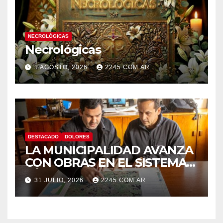
NECROLÓGICAS
Necrológicas
1 AGOSTO, 2026
2245.COM.AR
DESTACADO
DOLORES
LA MUNICIPALIDAD AVANZA
CON OBRAS EN EL SISTEMA
HÍDRICO DE DOLORES
31 JULIO, 2026
2245.COM.AR