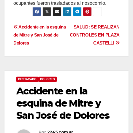
ocupantes fueron trasladados al nosocomio.
Navegación
Accidente en la esquina
SALUD: SE REALIZAN
de Mitre y San José de
CONTROLES EN PLAZA
de
Dolores
CASTELLI
entradas
DESTACADO
DOLORES
Accidente en la
esquina de Mitre y
San José de Dolores
Por
2245.com.ar