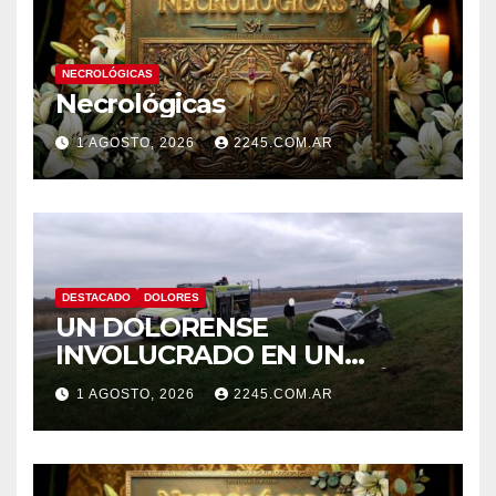
NECROLÓGICAS
Necrológicas
1 AGOSTO, 2026
2245.COM.AR
DESTACADO
DOLORES
UN DOLORENSE
INVOLUCRADO EN UN
SINIESTRO QUE TERMINÓ
1 AGOSTO, 2026
2245.COM.AR
CON DESPISTE Y VUELCO