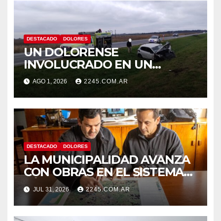
DESTACADO
DOLORES
UN DOLORENSE
INVOLUCRADO EN UN
SINIESTRO QUE TERMINÓ
AGO 1, 2026
2245.COM.AR
CON DESPISTE Y VUELCO
DESTACADO
DOLORES
LA MUNICIPALIDAD AVANZA
CON OBRAS EN EL SISTEMA
HÍDRICO DE DOLORES
JUL 31, 2026
2245.COM.AR