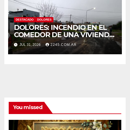
DESTACADO
DOLORES
DOLORES: INCENDIO EN EL
COMEDOR DE UNA VIVIENDA
FUE CONTROLADO POR
JUL 31, 2026
2245.COM.AR
BOMBEROS
You missed