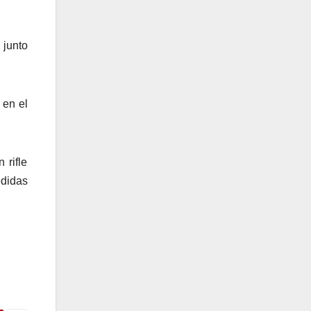
 junto
 en el
 rifle
edidas