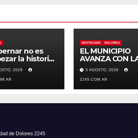
S
DESTACADO
DOLORES
ernar no es
EL MUNICIPIO
zar la historia
AVANZA CON L
uevo”: la UCR
LIMPIEZA Y
OSTO, 2026
5 AGOSTO, 2026
olores rechazó
MANTENIMIEN
ambio de
OM.AR
DE DESAGÜES
2245.COM.AR
re del Estadio
ro Umberto Illia
iudad de Dolores 2245