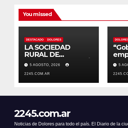
You missed
DESTACADO
DOLORES
DOLORE
LA SOCIEDAD
“Gob
RURAL DE
empe
DOLORES DESTACÓ
de n
5 AGOSTO, 2026
5 AG
LOS TRABAJOS
de D
HIDRÁULICOS
2245.COM.AR
el c
2245.C
REALIZADOS EN EL
nomb
CANAL 1
Artu
2245.com.ar
Noticias de Dolores para todo el país. El Diario de la c