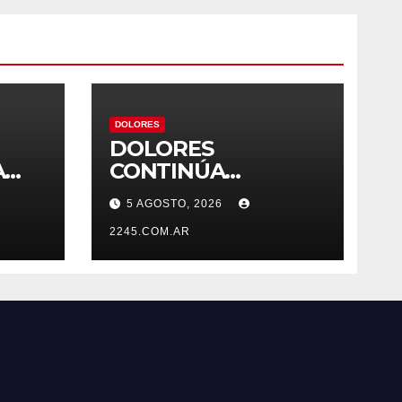
DOLORES
DOLORES
A
CONTINÚA
CONSTRUYENDO SU
5 AGOSTO, 2026
TO
AGENDA
ESTRATÉGICA CON
2245.COM.AR
NUEVAS JORNADAS
PARTICIPATIVAS