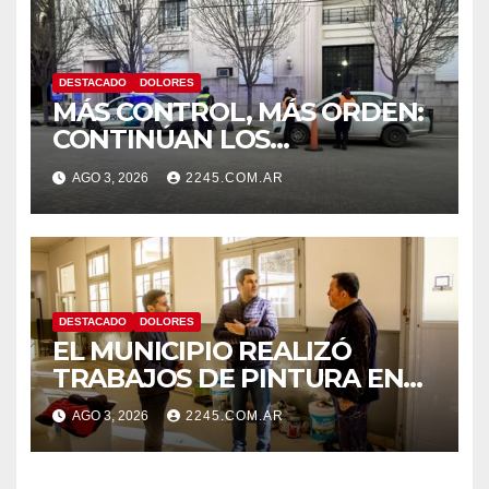
DESTACADO
DOLORES
MÁS CONTROL, MÁS ORDEN:
CONTINÚAN LOS
OPERATIVOS PREVENTIVOS
AGO 3, 2026
2245.COM.AR
DE TRÁNSITO EN DOLORES
DESTACADO
DOLORES
EL MUNICIPIO REALIZÓ
TRABAJOS DE PINTURA EN
LA ESCUELA N.º 10
AGO 3, 2026
2245.COM.AR