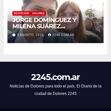
DESTACADO
DOLORES
JORGE DOMÍNGUEZ Y
MILENA SUÁREZ
INTENSIFICAN LA AGENDA
3 AGOSTO, 2026
2245.COM.AR
OPOSITORA EN DOLORES
CON UNA SERIE DE
DENUNCIAS Y
PRESENTACIONES
2245.com.ar
Noticias de Dolores para todo el país. El Diario de la
ciudad de Dolores 2245