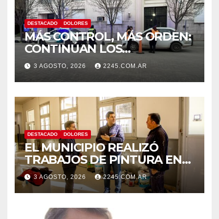
DESTACADO
DOLORES
MÁS CONTROL, MÁS ORDEN:
CONTINÚAN LOS
OPERATIVOS PREVENTIVOS
3 AGOSTO, 2026
2245.COM.AR
DE TRÁNSITO EN DOLORES
DESTACADO
DOLORES
EL MUNICIPIO REALIZÓ
TRABAJOS DE PINTURA EN
LA ESCUELA N.º 10
3 AGOSTO, 2026
2245.COM.AR