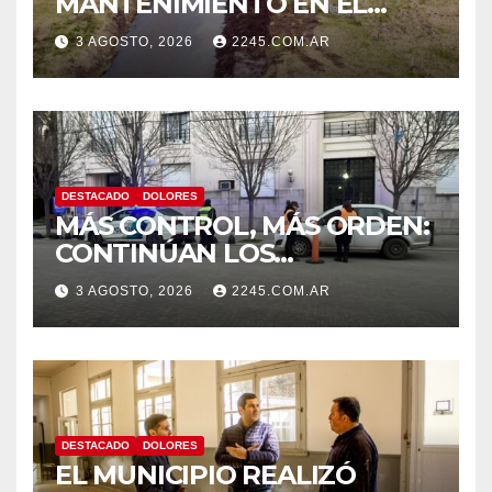
MANTENIMIENTO EN EL
CANAL LA PICASA
3 AGOSTO, 2026
2245.COM.AR
DESTACADO
DOLORES
MÁS CONTROL, MÁS ORDEN:
CONTINÚAN LOS
OPERATIVOS PREVENTIVOS
3 AGOSTO, 2026
2245.COM.AR
DE TRÁNSITO EN DOLORES
DESTACADO
DOLORES
EL MUNICIPIO REALIZÓ