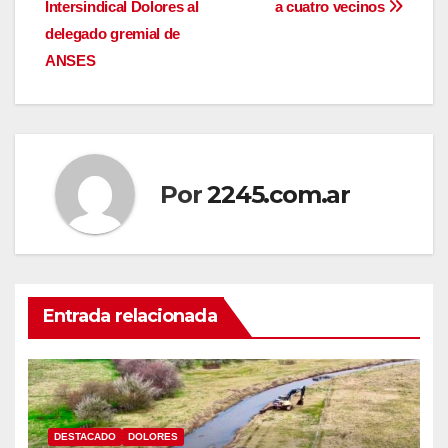
Intersindical Dolores al
a cuatro vecinos
de
delegado gremial de
entradas
ANSES
Por
2245.com.ar
Entrada relacionada
DESTACADO
DOLORES