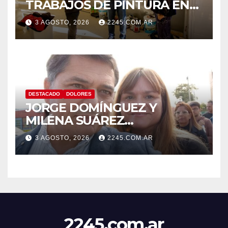
TRABAJOS DE PINTURA EN
LA ESCUELA N.º 10
3 AGOSTO, 2026
2245.COM.AR
DESTACADO
DOLORES
JORGE DOMÍNGUEZ Y
MILENA SUÁREZ
INTENSIFICAN LA AGENDA
3 AGOSTO, 2026
2245.COM.AR
OPOSITORA EN DOLORES
CON UNA SERIE DE
DENUNCIAS Y
PRESENTACIONES
2245.com.ar