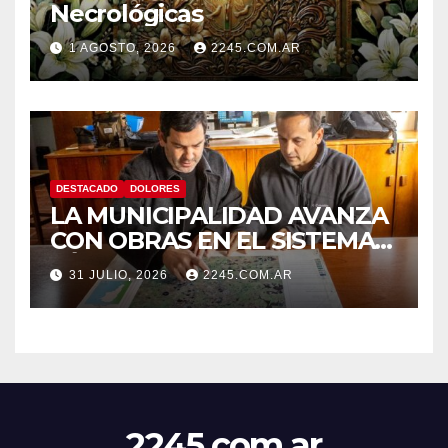
Necrológicas
1 AGOSTO, 2026
2245.COM.AR
DESTACADO
DOLORES
LA MUNICIPALIDAD AVANZA
CON OBRAS EN EL SISTEMA
HÍDRICO DE DOLORES
31 JULIO, 2026
2245.COM.AR
2245.com.ar