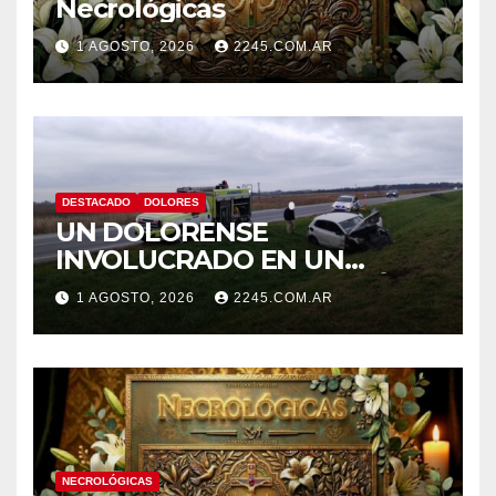
Necrológicas
1 AGOSTO, 2026
2245.COM.AR
DESTACADO
DOLORES
UN DOLORENSE
INVOLUCRADO EN UN
SINIESTRO QUE TERMINÓ
1 AGOSTO, 2026
2245.COM.AR
CON DESPISTE Y VUELCO
NECROLÓGICAS