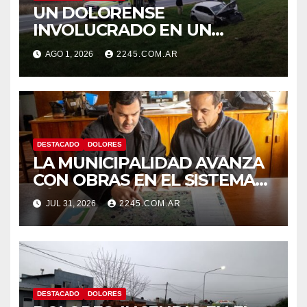
UN DOLORENSE
INVOLUCRADO EN UN
SINIESTRO QUE TERMINÓ
AGO 1, 2026
2245.COM.AR
CON DESPISTE Y VUELCO
DESTACADO
DOLORES
LA MUNICIPALIDAD AVANZA
CON OBRAS EN EL SISTEMA
HÍDRICO DE DOLORES
JUL 31, 2026
2245.COM.AR
DESTACADO
DOLORES