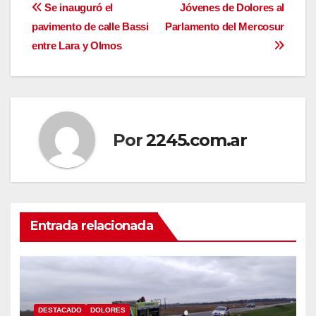
Navegación
Se inauguró el
Jóvenes de Dolores al
pavimento de calle Bassi
Parlamento del Mercosur
de
entre Lara y Olmos
entradas
Por
2245.com.ar
Entrada relacionada
DESTACADO
DOLORES