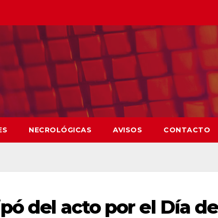
ES
NECROLÓGICAS
AVISOS
CONTACTO
pó del acto por el Día d