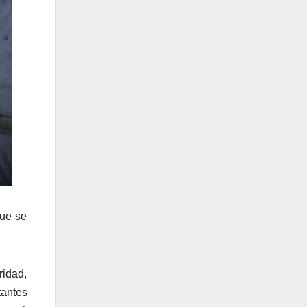
que se
idad,
tantes