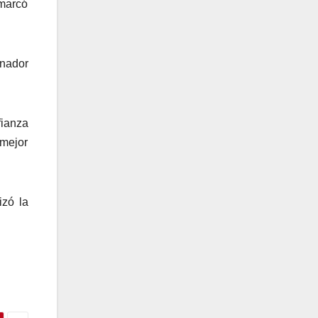
emarcó
rnador
fianza
 mejor
izó la