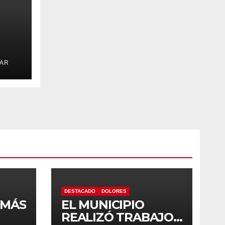
S
.AR
E
DESTACADO
DOLORES
 MÁS
EL MUNICIPIO
REALIZÓ TRABAJOS